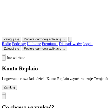
Zaloguj się
Pobierz darmową aplikację →
Radio
Podcasty
Ulubione
Premium+
Dla nadawców
Języki
Zaloguj się
Pobierz darmową aplikację →
Już wkrótce
Konto Replaio
Logowanie rusza lada dzień. Konto Replaio zsynchronizuje Twoje ulu
Zamknij
Co chcesz wyszukać?