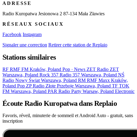
ADRESSE
Radio Kuropatwa Jesionowa 2 87-134 Mała Zławies
RÉSEAUX SOCIAUX
Facebook
Instagram
Signaler une correction
Retirer cette station de Replaio
Stations similaires
RF
RMF FM
Kraków, Poland
Pop · News
ZET
Radio ZET
Warszawa, Poland
Rock
357
Radio 357
Warszawa, Poland
NŚ
Radio Nowy Świat
Warszawa, Poland
RM
RMF Maxx
Kraków,
Poland
Pop
ZP
Radio Złote Przeboje
Warszawa, Poland
TF
TOK
FM
Warszawa, Poland
PAR
Radio Party
Warsaw, Poland
Electronic
Écoute Radio Kuropatwa dans Replaio
Favoris, réveil, minuterie de sommeil et Android Auto - gratuit, sans
inscription