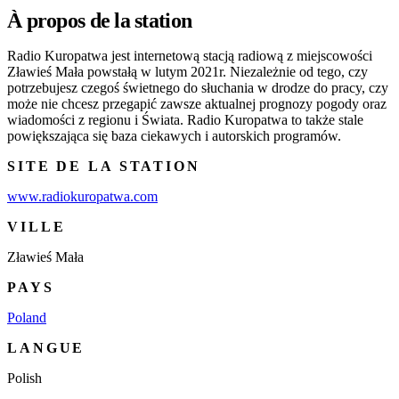
À propos de la station
Radio Kuropatwa jest internetową stacją radiową z miejscowości
Zławieś Mała powstałą w lutym 2021r. Niezależnie od tego, czy
potrzebujesz czegoś świetnego do słuchania w drodze do pracy, czy
może nie chcesz przegapić zawsze aktualnej prognozy pogody oraz
wiadomości z regionu i Świata. Radio Kuropatwa to także stale
powiększająca się baza ciekawych i autorskich programów.
SITE DE LA STATION
www.radiokuropatwa.com
VILLE
Zławieś Mała
PAYS
Poland
LANGUE
Polish